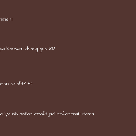
mment.
apa khodam doang gua XD
potion craft? 👀
 iya nih potion craft jadi referensi utama