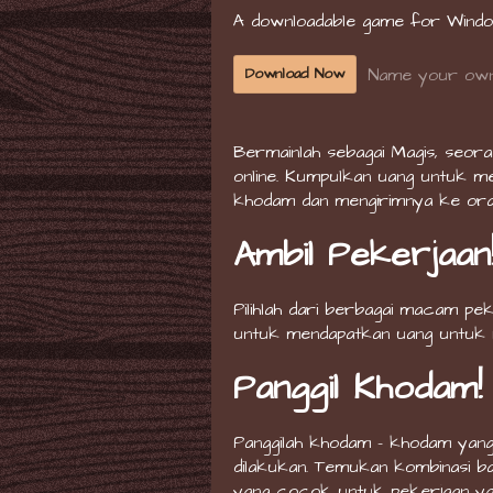
A downloadable game for Wind
Name your own
Download Now
Bermainlah sebagai Magis, seora
online. Kumpulkan uang untuk 
khodam dan mengirimnya ke ora
Ambil Pekerjaan
Pilihlah dari berbagai macam pe
untuk mendapatkan uang untuk
Panggil Khodam!
Panggilah khodam - khodam yang 
dilakukan. Temukan kombinasi 
yang cocok untuk pekerjaan yan