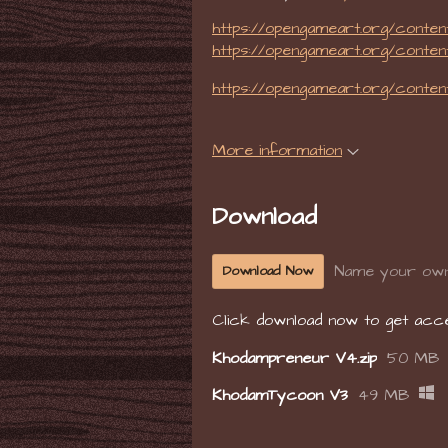
https://opengameart.org/conten
https://opengameart.org/conte
https://opengameart.org/conten
More information
Download
Name your own
Download Now
Click download now to get acces
Khodampreneur V4.zip
50 MB
KhodamTycoon V3
49 MB