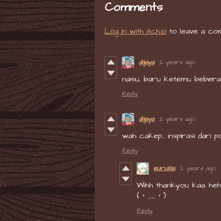
Comments
Log in with itch.io
to leave a co
alijaya
2 years ago
naisu, baru ketemu beber
Reply
alijaya
2 years ago
wah cakep... inspirasi dari 
Reply
euruXia
2 years ago
Wihh thankyou kaa. hehe
(⁠・⁠﹏⁠・)
Reply