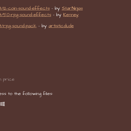
t/12-coin-sound-effects
- by
StarNinjas
nt/50-rpg-sound-effects
- by
Kenney
t/rpg-sound-pack
- by
artisticdude
 price
s to the following files: