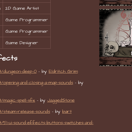
a
2D Game Artist
Game Programmer
Game Programmer
Game Designer
fects
t/dungeon-deep-0
- by
Eldritch Grim
/opening-and-closing-a-map-sounds
- by
/magic-spell-sfx
- by
JaggedStone
t/steam-release-sounds
- by
bart
/51-ui-sound-effects-buttons-switches-and-