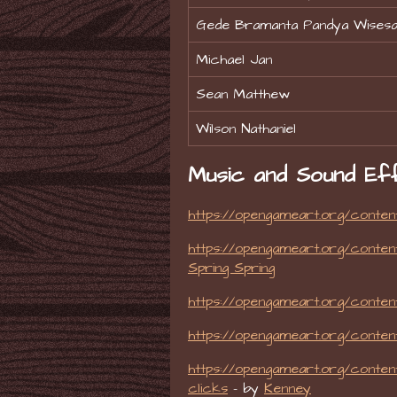
Gede Bramanta Pandya Wises
Michael Jan
Sean Matthew
Wilson Nathaniel
Music and Sound Ef
https://opengameart.org/conten
https://opengameart.org/content
Spring Spring
https://opengameart.org/content
https://opengameart.org/conten
https://opengameart.org/content
clicks
- by
Kenney